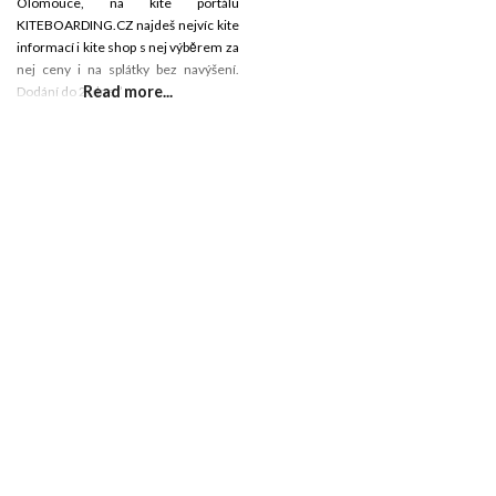
Olomouce, na kite portálu
KITEBOARDING.CZ najdeš nejvíc kite
informací i kite shop s nej výběrem za
nej ceny i na splátky bez navýšení.
Read more...
Dodání do 2. dne.”