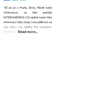
“Ať už jsi z Prahy, Brna, Plzně nebo
Olomouce, na kite portálu
KITEBOARDING.CZ najdeš nejvíc kite
informací i kite shop s nej výběrem za
nej ceny i na splátky bez navýšení.
Read more...
Dodání do 2. dne.“